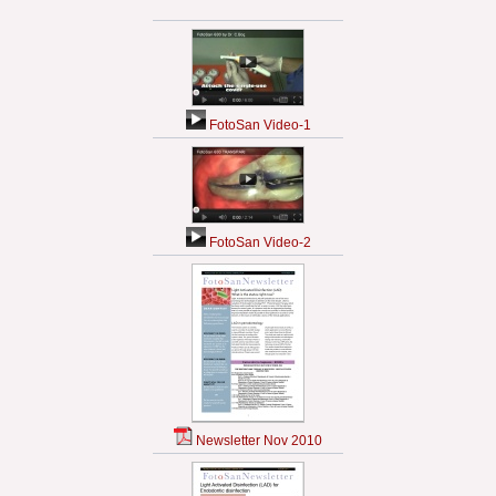
FotoSan Video-1
FotoSan Video-2
Newsletter Nov 2010